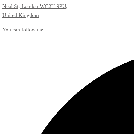
Neal St, London WC2H 9PU,
United Kingdom
You can follow us: