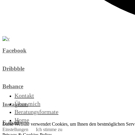
Facebook
Dribbble
Behance
Kontakt
Über mich
Instagram
Beratungsformate
Home
E-mail
Diese Website verwendet Cookies, um Ihnen den bestmöglichen Servi
Einstellungen
Ich stimme zu
Privacy & Cookies Policy