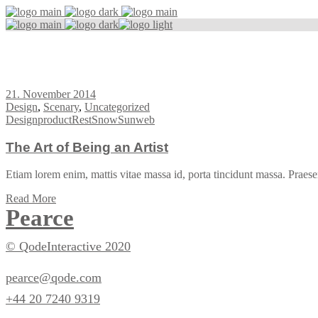
Sun Tag
21. November 2014
Design
,
Scenary
,
Uncategorized
Design
product
Rest
Snow
Sun
web
The Art of Being an Artist
Etiam lorem enim, mattis vitae massa id, porta tincidunt massa. Praesent
Read More
Pearce
© QodeInteractive 2020
pearce@qode.com
+44 20 7240 9319